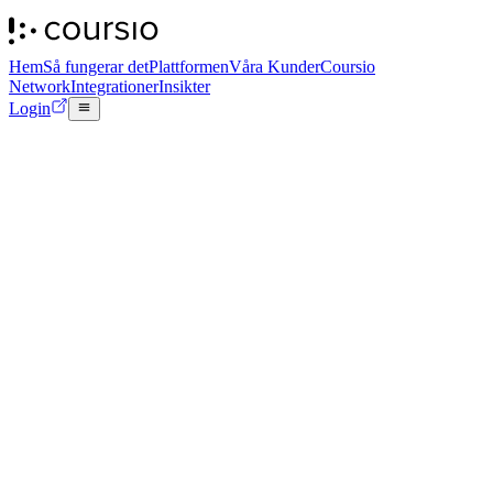
Hem
Så fungerar det
Plattformen
Våra Kunder
Coursio
Network
Integrationer
Insikter
Login