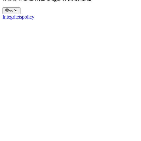
sv
Integritetspolicy